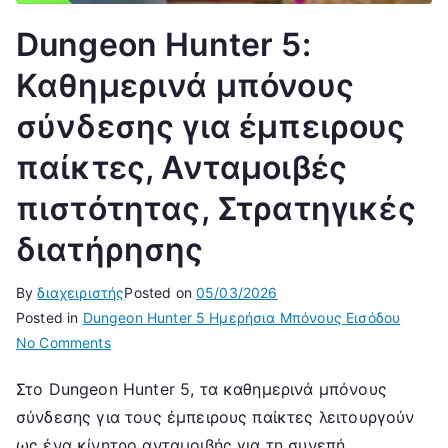
Dungeon Hunter 5:
Καθημερινά μπόνους
σύνδεσης για έμπειρους
παίκτες, Ανταμοιβές
πιστότητας, Στρατηγικές
διατήρησης
By
διαχειριστής
Posted on
05/03/2026
Posted in
Dungeon Hunter 5 Ημερήσια Μπόνους Εισόδου
on
No Comments
Dungeon
Στο Dungeon Hunter 5, τα καθημερινά μπόνους
Hunter
σύνδεσης για τους έμπειρους παίκτες λειτουργούν
5:
Καθημερινά
ως ένα κίνητρο ανταμοιβής για τη συνεπή