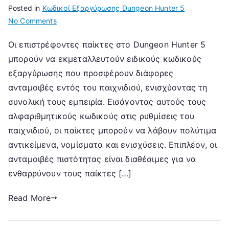
Posted in
Κωδικοί Εξαργύρωσης Dungeon Hunter 5
on
No Comments
Dungeon
Οι επιστρέφοντες παίκτες στο Dungeon Hunter 5
Hunter
μπορούν να εκμεταλλευτούν ειδικούς κωδικούς
5:
Κωδικοί
εξαργύρωσης που προσφέρουν διάφορες
εξαργύρωσης
ανταμοιβές εντός του παιχνιδιού, ενισχύοντας τη
για
συνολική τους εμπειρία. Εισάγοντας αυτούς τους
επιστρέφοντες
αλφαριθμητικούς κωδικούς στις ρυθμίσεις του
παίκτες,
παιχνιδιού, οι παίκτες μπορούν να λάβουν πολύτιμα
Ανταμοιβές
αντικείμενα, νομίσματα και ενισχύσεις. Επιπλέον, οι
πιστότητας,
ανταμοιβές πιστότητας είναι διαθέσιμες για να
Επαναδραστηριοποίηση
ενθαρρύνουν τους παίκτες […]
Read More