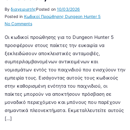
By
διαχειριστής
Posted on
10/03/2026
Posted in
Κωδικοί Προώθησης Dungeon Hunter 5
on
No Comments
Dungeon
Οι κωδικοί προώθησης για το Dungeon Hunter 5
Hunter
προσφέρουν στους παίκτες την ευκαιρία να
5:
Κωδικοί
ξεκλειδώσουν αποκλειστικές ανταμοιβές,
προώθησης
συμπεριλαμβανομένων αντικειμένων και
για
νομισμάτων εντός του παιχνιδιού που ενισχύουν την
αποκλειστική
εμπειρία τους. Εισάγοντας αυτούς τους κωδικούς
πρόσβαση,
στην καθορισμένη ενότητα του παιχνιδιού, οι
Beta
παίκτες μπορούν να αποκτήσουν πρόσβαση σε
testing,
μοναδικό περιεχόμενο και μπόνους που παρέχουν
Πρόωρες
σημαντικά πλεονεκτήματα. Εκμεταλλευτείτε αυτούς
εκδόσεις
[…]