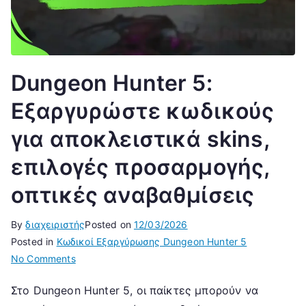
Dungeon Hunter 5:
Εξαργυρώστε κωδικούς
για αποκλειστικά skins,
επιλογές προσαρμογής,
οπτικές αναβαθμίσεις
By
διαχειριστής
Posted on
12/03/2026
Posted in
Κωδικοί Εξαργύρωσης Dungeon Hunter 5
on
No Comments
Dungeon
Στο Dungeon Hunter 5, οι παίκτες μπορούν να
Hunter