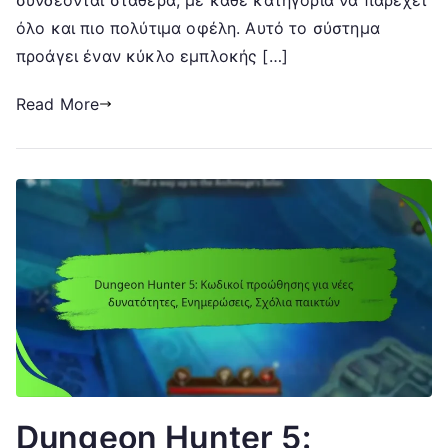
Εμπλοκή
όλο και πιο πολύτιμα οφέλη. Αυτό το σύστημα
παικτών
προάγει έναν κύκλο εμπλοκής […]
Read More
Dungeon Hunter 5: