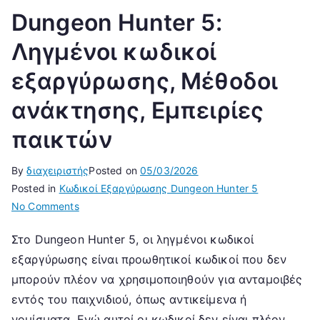
Dungeon Hunter 5:
Ληγμένοι κωδικοί
εξαργύρωσης, Μέθοδοι
ανάκτησης, Εμπειρίες
παικτών
By
διαχειριστής
Posted on
05/03/2026
Posted in
Κωδικοί Εξαργύρωσης Dungeon Hunter 5
on
No Comments
Dungeon
Στο Dungeon Hunter 5, οι ληγμένοι κωδικοί
Hunter
εξαργύρωσης είναι προωθητικοί κωδικοί που δεν
5:
Ληγμένοι
μπορούν πλέον να χρησιμοποιηθούν για ανταμοιβές
κωδικοί
εντός του παιχνιδιού, όπως αντικείμενα ή
εξαργύρωσης,
νομίσματα. Ενώ αυτοί οι κωδικοί δεν είναι πλέον