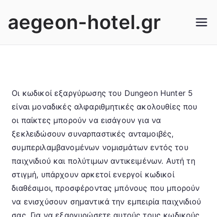
Skip
aegeon-hotel.gr
to
content
Οι κωδικοί εξαργύρωσης του Dungeon Hunter 5
είναι μοναδικές αλφαριθμητικές ακολουθίες που
οι παίκτες μπορούν να εισάγουν για να
ξεκλειδώσουν συναρπαστικές ανταμοιβές,
συμπεριλαμβανομένων νομισμάτων εντός του
παιχνιδιού και πολύτιμων αντικειμένων. Αυτή τη
στιγμή, υπάρχουν αρκετοί ενεργοί κωδικοί
διαθέσιμοι, προσφέροντας μπόνους που μπορούν
να ενισχύσουν σημαντικά την εμπειρία παιχνιδιού
σας. Για να εξαργυρώσετε αυτούς τους κωδικούς,