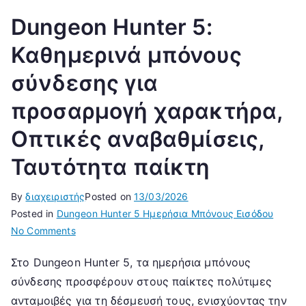
Dungeon Hunter 5:
Καθημερινά μπόνους
σύνδεσης για
προσαρμογή χαρακτήρα,
Οπτικές αναβαθμίσεις,
Ταυτότητα παίκτη
By
διαχειριστής
Posted on
13/03/2026
Posted in
Dungeon Hunter 5 Ημερήσια Μπόνους Εισόδου
on
No Comments
Dungeon
Στο Dungeon Hunter 5, τα ημερήσια μπόνους
Hunter
σύνδεσης προσφέρουν στους παίκτες πολύτιμες
5:
Καθημερινά
ανταμοιβές για τη δέσμευσή τους, ενισχύοντας την