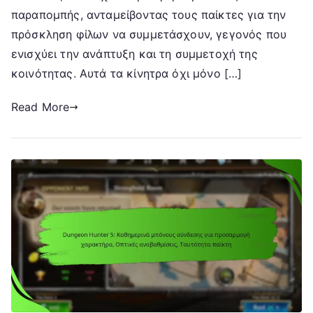
για
παραπομπής, ανταμείβοντας τους παίκτες για την
μπόνους
πρόσκληση φίλων να συμμετάσχουν, γεγονός που
παραπομπής,
ενισχύει την ανάπτυξη και τη συμμετοχή της
Ανάπτυξη
κοινότητας. Αυτά τα κίνητρα όχι μόνο […]
κοινότητας,
Κίνητρα
Read More
παικτών