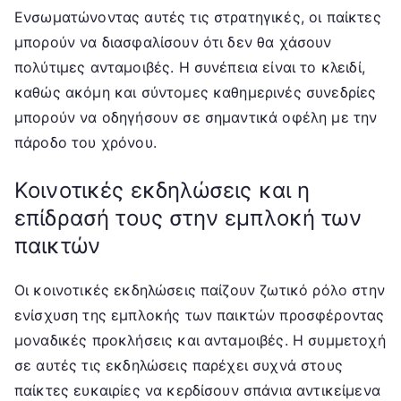
Ενσωματώνοντας αυτές τις στρατηγικές, οι παίκτες
μπορούν να διασφαλίσουν ότι δεν θα χάσουν
πολύτιμες ανταμοιβές. Η συνέπεια είναι το κλειδί,
καθώς ακόμη και σύντομες καθημερινές συνεδρίες
μπορούν να οδηγήσουν σε σημαντικά οφέλη με την
πάροδο του χρόνου.
Κοινοτικές εκδηλώσεις και η
επίδρασή τους στην εμπλοκή των
παικτών
Οι κοινοτικές εκδηλώσεις παίζουν ζωτικό ρόλο στην
ενίσχυση της εμπλοκής των παικτών προσφέροντας
μοναδικές προκλήσεις και ανταμοιβές. Η συμμετοχή
σε αυτές τις εκδηλώσεις παρέχει συχνά στους
παίκτες ευκαιρίες να κερδίσουν σπάνια αντικείμενα