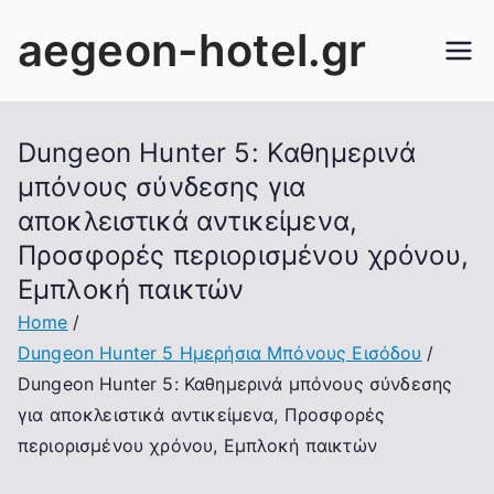
Skip
aegeon-hotel.gr
to
content
Dungeon Hunter 5: Καθημερινά
μπόνους σύνδεσης για
αποκλειστικά αντικείμενα,
Προσφορές περιορισμένου χρόνου,
Εμπλοκή παικτών
Home
Dungeon Hunter 5 Ημερήσια Μπόνους Εισόδου
Dungeon Hunter 5: Καθημερινά μπόνους σύνδεσης
για αποκλειστικά αντικείμενα, Προσφορές
περιορισμένου χρόνου, Εμπλοκή παικτών