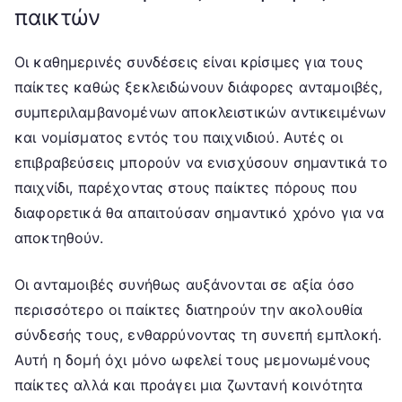
παικτών
Οι καθημερινές συνδέσεις είναι κρίσιμες για τους
παίκτες καθώς ξεκλειδώνουν διάφορες ανταμοιβές,
συμπεριλαμβανομένων αποκλειστικών αντικειμένων
και νομίσματος εντός του παιχνιδιού. Αυτές οι
επιβραβεύσεις μπορούν να ενισχύσουν σημαντικά το
παιχνίδι, παρέχοντας στους παίκτες πόρους που
διαφορετικά θα απαιτούσαν σημαντικό χρόνο για να
αποκτηθούν.
Οι ανταμοιβές συνήθως αυξάνονται σε αξία όσο
περισσότερο οι παίκτες διατηρούν την ακολουθία
σύνδεσής τους, ενθαρρύνοντας τη συνεπή εμπλοκή.
Αυτή η δομή όχι μόνο ωφελεί τους μεμονωμένους
παίκτες αλλά και προάγει μια ζωντανή κοινότητα