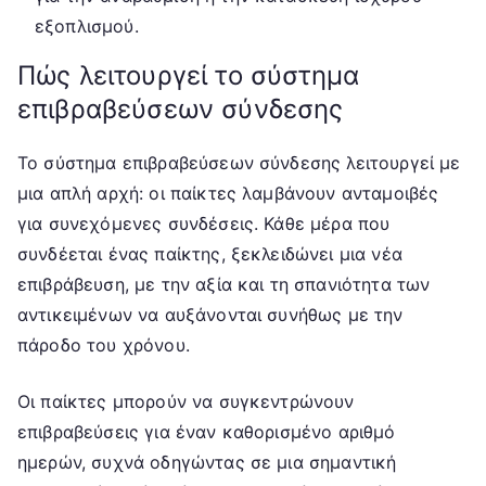
εξοπλισμού.
Πώς λειτουργεί το σύστημα
επιβραβεύσεων σύνδεσης
Το σύστημα επιβραβεύσεων σύνδεσης λειτουργεί με
μια απλή αρχή: οι παίκτες λαμβάνουν ανταμοιβές
για συνεχόμενες συνδέσεις. Κάθε μέρα που
συνδέεται ένας παίκτης, ξεκλειδώνει μια νέα
επιβράβευση, με την αξία και τη σπανιότητα των
αντικειμένων να αυξάνονται συνήθως με την
πάροδο του χρόνου.
Οι παίκτες μπορούν να συγκεντρώνουν
επιβραβεύσεις για έναν καθορισμένο αριθμό
ημερών, συχνά οδηγώντας σε μια σημαντική