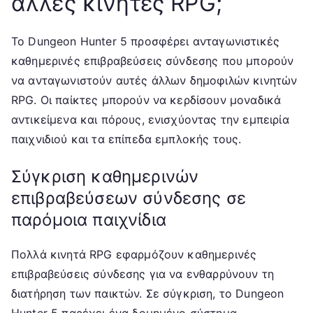
άλλες κινητές RPG;
Το Dungeon Hunter 5 προσφέρει ανταγωνιστικές
καθημερινές επιβραβεύσεις σύνδεσης που μπορούν
να ανταγωνιστούν αυτές άλλων δημοφιλών κινητών
RPG. Οι παίκτες μπορούν να κερδίσουν μοναδικά
αντικείμενα και πόρους, ενισχύοντας την εμπειρία
παιχνιδιού και τα επίπεδα εμπλοκής τους.
Σύγκριση καθημερινών
επιβραβεύσεων σύνδεσης σε
παρόμοια παιχνίδια
Πολλά κινητά RPG εφαρμόζουν καθημερινές
επιβραβεύσεις σύνδεσης για να ενθαρρύνουν τη
διατήρηση των παικτών. Σε σύγκριση, το Dungeon