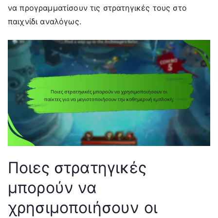
να προγραμματίσουν τις στρατηγικές τους στο
παιχνίδι αναλόγως.
Ποιες στρατηγικές
μπορούν να
χρησιμοποιήσουν οι