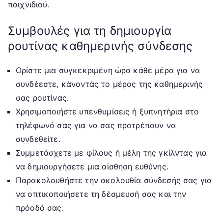
παιχνιδιού.
Συμβουλές για τη δημιουργία
ρουτίνας καθημερινής σύνδεσης
Ορίστε μια συγκεκριμένη ώρα κάθε μέρα για να
συνδέεστε, κάνοντάς το μέρος της καθημερινής
σας ρουτίνας.
Χρησιμοποιήστε υπενθυμίσεις ή ξυπνητήρια στο
τηλέφωνό σας για να σας προτρέπουν να
συνδεθείτε.
Συμμετάσχετε με φίλους ή μέλη της γκίλντας για
να δημιουργήσετε μια αίσθηση ευθύνης.
Παρακολουθήστε την ακολουθία σύνδεσής σας για
να οπτικοποιήσετε τη δέσμευσή σας και την
πρόοδό σας.