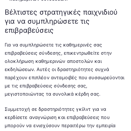
Βέλτιστες στρατηγικές παιχνιδιού
για να συμπληρώσετε τις
επιβραβεύσεις
Για να συμπληρώσετε τις καθημερινές σας
επιβραβεύσεις σύνδεσης, επικεντρωθείτε στην
ολοκλήρωση καθημερινών αποστολών και
εκδηλώσεων. Αυτές οι δραστηριότητες συχνά
παρέχουν επιπλέον ανταμοιβές που συσσωρεύονται
με τις επιβραβεύσεις σύνδεσης σας,
μεγιστοποιώντας τα συνολικά κέρδη σας.
Συμμετοχή σε δραστηριότητες γκίλντ για να
κερδίσετε αναγνώριση και επιβραβεύσεις που
μπορούν να ενισχύσουν περαιτέρω την εμπειρία