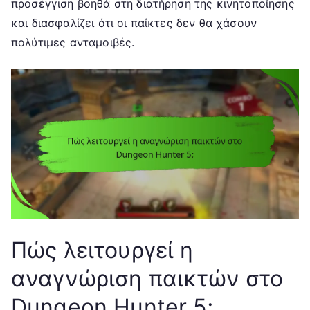
προσέγγιση βοηθά στη διατήρηση της κινητοποίησης
και διασφαλίζει ότι οι παίκτες δεν θα χάσουν
πολύτιμες ανταμοιβές.
Πώς λειτουργεί η
αναγνώριση παικτών στο
Dungeon Hunter 5;