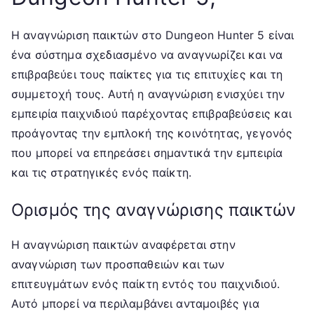
Η αναγνώριση παικτών στο Dungeon Hunter 5 είναι
ένα σύστημα σχεδιασμένο να αναγνωρίζει και να
επιβραβεύει τους παίκτες για τις επιτυχίες και τη
συμμετοχή τους. Αυτή η αναγνώριση ενισχύει την
εμπειρία παιχνιδιού παρέχοντας επιβραβεύσεις και
προάγοντας την εμπλοκή της κοινότητας, γεγονός
που μπορεί να επηρεάσει σημαντικά την εμπειρία
και τις στρατηγικές ενός παίκτη.
Ορισμός της αναγνώρισης παικτών
Η αναγνώριση παικτών αναφέρεται στην
αναγνώριση των προσπαθειών και των
επιτευγμάτων ενός παίκτη εντός του παιχνιδιού.
Αυτό μπορεί να περιλαμβάνει ανταμοιβές για