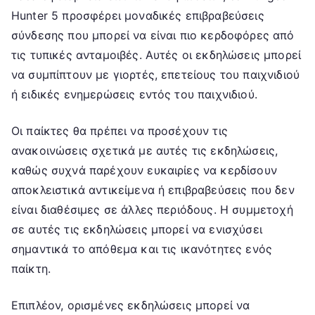
Hunter 5 προσφέρει μοναδικές επιβραβεύσεις
σύνδεσης που μπορεί να είναι πιο κερδοφόρες από
τις τυπικές ανταμοιβές. Αυτές οι εκδηλώσεις μπορεί
να συμπίπτουν με γιορτές, επετείους του παιχνιδιού
ή ειδικές ενημερώσεις εντός του παιχνιδιού.
Οι παίκτες θα πρέπει να προσέχουν τις
ανακοινώσεις σχετικά με αυτές τις εκδηλώσεις,
καθώς συχνά παρέχουν ευκαιρίες να κερδίσουν
αποκλειστικά αντικείμενα ή επιβραβεύσεις που δεν
είναι διαθέσιμες σε άλλες περιόδους. Η συμμετοχή
σε αυτές τις εκδηλώσεις μπορεί να ενισχύσει
σημαντικά το απόθεμα και τις ικανότητες ενός
παίκτη.
Επιπλέον, ορισμένες εκδηλώσεις μπορεί να