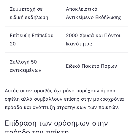
Συμμετοχή σε
Αποκλειστικό
ειδική εκδήλωση
Αντικείμενο Εκδήλωσης
Επίτευξη Επίπεδου
2000 Χρυσά και Πόντοι
20
Ικανότητας
Συλλογή 50
Ειδικό Πακέτο Πόρων
αντικειμένων
Αυτές οι ανταμοιβές όχι μόνο παρέχουν άμεσα
οφέλη αλλά συμβάλλουν επίσης στην μακροχρόνια
πρόοδο και ανάπτυξη στρατηγικών των παικτών.
Επίδραση των ορόσημων στην
πρόοδο του παίκτη