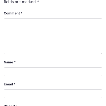
fields are marked
*
Comment
*
Name
*
Email
*