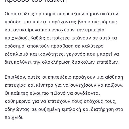
Οι επιτεύξεις ορόσημα επηρεάζουν σημαντικά την
πρόοδο του παίκτη παρέχοντας βασικούς πόρους
και αντικείμενα που ενισχύουν την εμπειρία
παιχνιδιού. Καθώς οι παίκτες φτάνουν σε αυτά τα
ορόσημα, αποκτούν πρόσβαση σε καλύτερο
εξοπλισμό και ικανότητες, γεγονός που μπορεί να
διευκολύνει την ολοκλήρωση δύσκολων επιπέδων.
Επιπλέον, αυτές οι επιτεύξεις προάγουν μια αίσθηση
επιτυχίας και κίνητρο για να συνεχίσουν να παίζουν.
Οι παίκτες είναι πιο πιθανό να συνδέονται
καθημερινά για να επιτύχουν τους στόχους τους,
οδηγώντας σε αυξημένη εμπλοκή και διατήρηση στο
παιχνίδι.