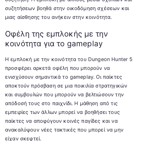
συζητήσεων βοηθά στην οικοδόμηση σχέσεων και
μιας αίσθησης του ανήκειν στην κοινότητα.
Οφέλη της εμπλοκής με την
κοινότητα για το gameplay
Η εμπλοκή με την κοινότητα του Dungeon Hunter 5
προσφέρει αρκετά οφέλη που μπορούν να
ενισχύσουν σημαντικά το gameplay. Οι παίκτες
αποκτούν πρόσβαση σε μια ποικιλία στρατηγικών
και συμβουλών που μπορούν να βελτιώσουν την
απόδοσή τους στο παιχνίδι. Η μάθηση από τις
εμπειρίες των άλλων μπορεί να βοηθήσει τους
παίκτες να αποφύγουν κοινές παγίδες και να
ανακαλύψουν νέες τακτικές που μπορεί να μην
είχαν σκεφτεί.