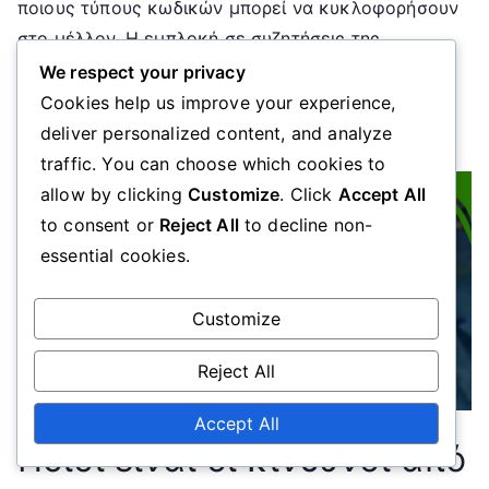
ποιους τύπους κωδικών μπορεί να κυκλοφορήσουν
στο μέλλον. Η εμπλοκή σε συζητήσεις της
κοινότητας μπορεί να προσφέρει πληροφορίες
We respect your privacy
σχετικά με το ποιους κωδικούς έχουν ιστορικά
Cookies help us improve your experience,
προσφέρει τις καλύτερες ανταμοιβές.
deliver personalized content, and analyze
traffic. You can choose which cookies to
allow by clicking
Customize
. Click
Accept All
to consent or
Reject All
to decline non-
essential cookies.
Customize
Reject All
Accept All
Ποιοι είναι οι κίνδυνοι από