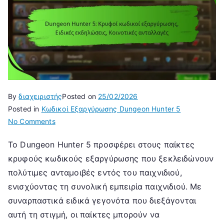
By
διαχειριστής
Posted on
25/02/2026
Posted in
Κωδικοί Εξαργύρωσης Dungeon Hunter 5
on
No Comments
Dungeon
Το Dungeon Hunter 5 προσφέρει στους παίκτες
Hunter
κρυφούς κωδικούς εξαργύρωσης που ξεκλειδώνουν
5:
Κρυφοί
πολύτιμες ανταμοιβές εντός του παιχνιδιού,
κωδικοί
ενισχύοντας τη συνολική εμπειρία παιχνιδιού. Με
εξαργύρωσης,
συναρπαστικά ειδικά γεγονότα που διεξάγονται
Ειδικές
αυτή τη στιγμή, οι παίκτες μπορούν να
εκδηλώσεις,