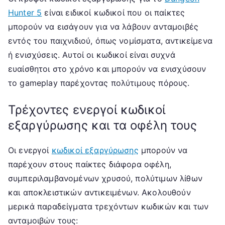
Hunter 5
είναι ειδικοί κωδικοί που οι παίκτες
μπορούν να εισάγουν για να λάβουν ανταμοιβές
εντός του παιχνιδιού, όπως νομίσματα, αντικείμενα
ή ενισχύσεις. Αυτοί οι κωδικοί είναι συχνά
ευαίσθητοι στο χρόνο και μπορούν να ενισχύσουν
το gameplay παρέχοντας πολύτιμους πόρους.
Τρέχοντες ενεργοί κωδικοί
εξαργύρωσης και τα οφέλη τους
Οι ενεργοί
κωδικοί εξαργύρωσης
μπορούν να
παρέχουν στους παίκτες διάφορα οφέλη,
συμπεριλαμβανομένων χρυσού, πολύτιμων λίθων
και αποκλειστικών αντικειμένων. Ακολουθούν
μερικά παραδείγματα τρεχόντων κωδικών και των
ανταμοιβών τους: