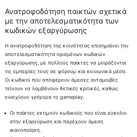
Ανατροφοδότηση παικτών σχετικά
με την αποτελεσματικότητα των
κωδικών εξαργύρωσης
Η ανατροφοδότηση της κοινότητας επισημαίνει την
αποτελεσματικότητα ορισμένων κωδικών
εξαργύρωσης, με πολλούς παίκτες να μοιράζονται
τις εμπειρίες τους σε φόρουμ και κοινωνικά μέσα.
Οι κωδικοί που αποφέρουν άμεσες ανταμοιβές
τείνουν να λαμβάνουν θετικές κριτικές, καθώς
ενισχύουν γρήγορα το gameplay.
Οι παίκτες εκτιμούν κωδικούς που είναι εύκολοι
στην εξαργύρωση και παρέχουν άμεση
ικανοποίηση.