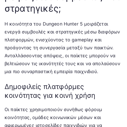
στρατηγικές;
Η κοινότητα του Dungeon Hunter 5 μοιράζεται
ενεργά συμβουλές και στρατηγικές μέσω διαφόρων
πλατφορμών, ενισχύοντας το gameplay και
προάγοντας τη συνεργασία μεταξύ των παικτών.
Ανταλλάσσοντας απόψεις, οι παίκτες μπορούν να
βελτιώσουν τις ικανότητές τους και να απολαύσουν
μια πιο συναρπαστική εμπειρία παιχνιδιού.
Δημοφιλείς πλατφόρμες
κοινότητας για κοινή χρήση
Οι παίκτες χρησιμοποιούν συνήθως φόρουμ
κοινότητας, ομάδες κοινωνικών μέσων και
αφιερωμένες ιστοσελίδες παιχνιδιών για να