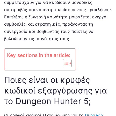
συμμετάσχουν για να κερδίσουν μοναδικές
Κοινοτικές
ανταμοιβές και να αντιμετωπίσουν νέες προκλήσεις.
ανταλλαγές
Επιπλέον, η ζωντανή κοινότητα μοιράζεται ενεργά
συμβουλές και στρατηγικές, προάγοντας τη
συνεργασία και βοηθώντας τους παίκτες να
βελτιώσουν τις ικανότητές τους.
Key sections in the article:
Ποιες είναι οι κρυφές
κωδικοί εξαργύρωσης για
το Dungeon Hunter 5;
Οι κρυφοί κωδικοί εξαργύρωσης για το
Dungeon