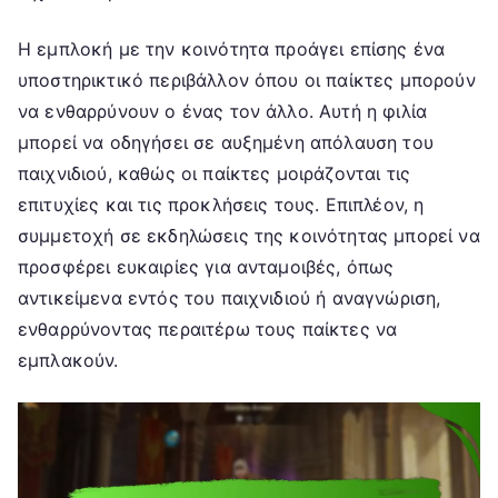
Η εμπλοκή με την κοινότητα προάγει επίσης ένα
υποστηρικτικό περιβάλλον όπου οι παίκτες μπορούν
να ενθαρρύνουν ο ένας τον άλλο. Αυτή η φιλία
μπορεί να οδηγήσει σε αυξημένη απόλαυση του
παιχνιδιού, καθώς οι παίκτες μοιράζονται τις
επιτυχίες και τις προκλήσεις τους. Επιπλέον, η
συμμετοχή σε εκδηλώσεις της κοινότητας μπορεί να
προσφέρει ευκαιρίες για ανταμοιβές, όπως
αντικείμενα εντός του παιχνιδιού ή αναγνώριση,
ενθαρρύνοντας περαιτέρω τους παίκτες να
εμπλακούν.