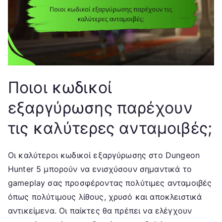
Ποιοι κωδικοί
εξαργύρωσης παρέχουν
τις καλύτερες ανταμοιβές;
Οι καλύτεροι κωδικοί εξαργύρωσης στο Dungeon
Hunter 5 μπορούν να ενισχύσουν σημαντικά το
gameplay σας προσφέροντας πολύτιμες ανταμοιβές
όπως πολύτιμους λίθους, χρυσό και αποκλειστικά
αντικείμενα. Οι παίκτες θα πρέπει να ελέγχουν