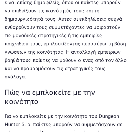
είναι επίσης δημοφιλείς, όπου οι παίκτες μπορούν
να επιδείξουν τις ικανότητές τους και τη
δημιουργικότητά τους. Αυτές οι εκδηλώσεις συχνά
ενθαρρύνουν τους συμμετέχοντες να μοιραστούν
τις μοναδικές στρατηγικές ή τις εμπειρίες
παιχνιδιού τους, εμπλουτίζοντας περαιτέρω τη βάση
γνώσεων της κοινότητας. Η ανταλλαγή εμπειριών
βοηθά τους παίκτες να μάθουν ο ένας από τον άλλο
και να προσαρμόσουν τις στρατηγικές τους
ανάλογα.
Πώς να εμπλακείτε με την
κοινότητα
Για να εμπλακείτε με την κοινότητα του Dungeon
Hunter 5, οι παίκτες μπορούν να συμμετάσχουν σε