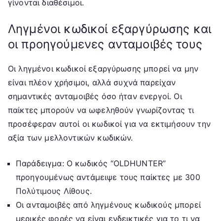
γίνονται διαθέσιμοι.
Ληγμένοι κωδικοί εξαργύρωσης και
οι προηγούμενες ανταμοιβές τους
Οι ληγμένοι κωδικοί εξαργύρωσης μπορεί να μην
είναι πλέον χρήσιμοι, αλλά συχνά παρείχαν
σημαντικές ανταμοιβές όσο ήταν ενεργοί. Οι
παίκτες μπορούν να ωφεληθούν γνωρίζοντας τι
προσέφεραν αυτοί οι κωδικοί για να εκτιμήσουν την
αξία των μελλοντικών κωδικών.
Παράδειγμα: Ο κωδικός “OLDHUNTER”
προηγουμένως αντάμειψε τους παίκτες με 300
Πολύτιμους Λίθους.
Οι ανταμοιβές από ληγμένους κωδικούς μπορεί
μερικές φορές να είναι ενδεικτικές για το τι να