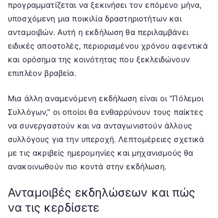
προγραμματίζεται να ξεκινήσει τον επόμενο μήνα,
υποσχόμενη μια ποικιλία δραστηριοτήτων και
ανταμοιβών. Αυτή η εκδήλωση θα περιλαμβάνει
ειδικές αποστολές, περιορισμένου χρόνου αφεντικά
και ορόσημα της κοινότητας που ξεκλειδώνουν
επιπλέον βραβεία.
Μια άλλη αναμενόμενη εκδήλωση είναι οι “Πόλεμοι
Συλλόγων,” οι οποίοι θα ενθαρρύνουν τους παίκτες
να συνεργαστούν και να ανταγωνιστούν άλλους
συλλόγους για την υπεροχή. Λεπτομέρειες σχετικά
με τις ακριβείς ημερομηνίες και μηχανισμούς θα
ανακοινωθούν πιο κοντά στην εκδήλωση.
Ανταμοιβές εκδηλώσεων και πώς
να τις κερδίσετε