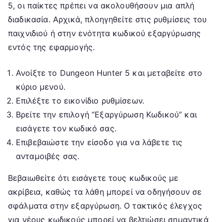
5, οι παίκτες πρέπει να ακολουθήσουν μια απλή
διαδικασία. Αρχικά, πλοηγηθείτε στις ρυθμίσεις του
παιχνιδιού ή στην ενότητα κωδικού εξαργύρωσης
εντός της εφαρμογής.
Ανοίξτε το Dungeon Hunter 5 και μεταβείτε στο
κύριο μενού.
Επιλέξτε το εικονίδιο ρυθμίσεων.
Βρείτε την επιλογή “Εξαργύρωση Κωδικού” και
εισάγετε τον κωδικό σας.
Επιβεβαιώστε την είσοδο για να λάβετε τις
ανταμοιβές σας.
Βεβαιωθείτε ότι εισάγετε τους κωδικούς με
ακρίβεια, καθώς τα λάθη μπορεί να οδηγήσουν σε
σφάλματα στην εξαργύρωση. Ο τακτικός έλεγχος
για νέους κωδικούς μπορεί να βελτιώσει σημαντικά