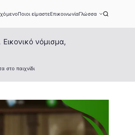
εχόμενο
Ποιοι είμαστε
Επικοινωνία
Γλώσσα
 Εικονικό νόμισμα,
α στο παιχνίδι