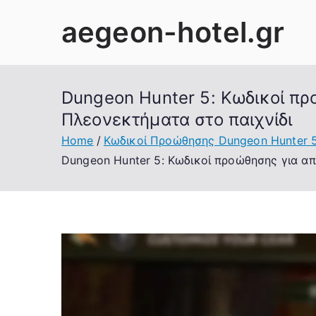
Skip
aegeon-hotel.gr
to
content
Dungeon Hunter 5: Κωδικοί προ
Πλεονεκτήματα στο παιχνίδι
Home
Κωδικοί Προώθησης Dungeon Hunter 
Dungeon Hunter 5: Κωδικοί προώθησης για απ