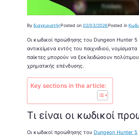
By
διαχειριστής
Posted on
02/03/2026
Posted in
Κωδι
Οι κωδικοί προώθησης του Dungeon Hunter 5 
αντικείμενα εντός του παιχνιδιού, νομίσματα
παίκτες μπορούν να ξεκλειδώσουν πολύτιμους
χρηματικής επένδυσης.
Key sections in the article:
Τι είναι οι κωδικοί πρ
Οι κωδικοί προώθησης του
Dungeon Hunter 5