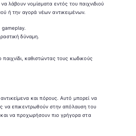
 να λάβουν νομίσματα εντός του παιχνιδιού
μού ή την αγορά νέων αντικειμένων.
 gameplay.
οραστική δύναμη.
 παιχνίδι, καθιστώντας τους κωδικούς
αντικείμενα και πόρους. Αυτό μπορεί να
ες να επικεντρωθούν στην απόλαυση του
ς και να προχωρήσουν πιο γρήγορα στα