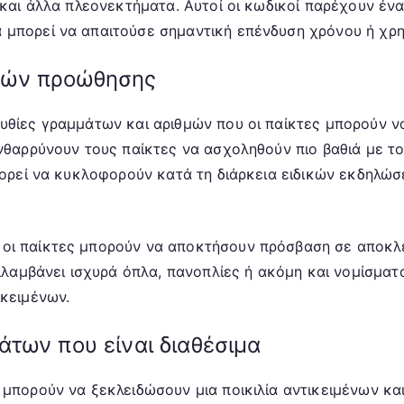
 και άλλα πλεονεκτήματα. Αυτοί οι κωδικοί παρέχουν έν
 μπορεί να απαιτούσε σημαντική επένδυση χρόνου ή χρ
κών προώθησης
υθίες γραμμάτων και αριθμών που οι παίκτες μπορούν να
ενθαρρύνουν τους παίκτες να ασχοληθούν πιο βαθιά με τ
μπορεί να κυκλοφορούν κατά τη διάρκεια ειδικών εκδηλ
οι παίκτες μπορούν να αποκτήσουν πρόσβαση σε αποκλει
ριλαμβάνει ισχυρά όπλα, πανοπλίες ή ακόμη και νομίσματ
ικειμένων.
άτων που είναι διαθέσιμα
 μπορούν να ξεκλειδώσουν μια ποικιλία αντικειμένων κα