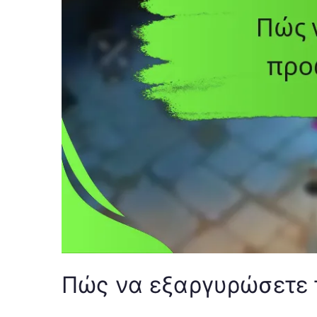
Πώς να εξαργυρώσετε 