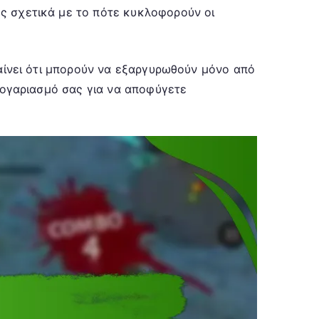
ς σχετικά με το πότε κυκλοφορούν οι
μαίνει ότι μπορούν να εξαργυρωθούν μόνο από
 λογαριασμό σας για να αποφύγετε