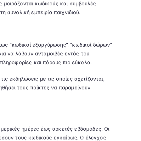
ς μοιράζονται κωδικούς και συμβουλές
η συνολική εμπειρία παιχνιδιού.
πως “κωδικοί εξαργύρωσης”, “κωδικοί δώρων”
 για να λάβουν ανταμοιβές εντός του
 πληροφορίες και πόρους πιο εύκολα.
ις εκδηλώσεις με τις οποίες σχετίζονται,
ηθήσει τους παίκτες να παραμείνουν
 μερικές ημέρες έως αρκετές εβδομάδες. Οι
ρώσουν τους κωδικούς εγκαίρως. Ο έλεγχος