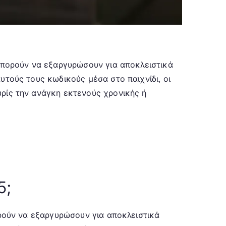
 μπορούν να εξαργυρώσουν για αποκλειστικά
υτούς τους κωδικούς μέσα στο παιχνίδι, οι
ωρίς την ανάγκη εκτενούς χρονικής ή
5;
ορούν να εξαργυρώσουν για αποκλειστικά